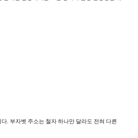
니다. 부자벳 주소는 철자 하나만 달라도 전혀 다른