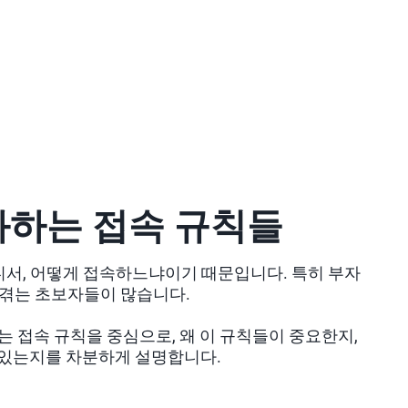
과하는 접속 규칙들
디서, 어떻게 접속하느냐이기 때문입니다. 특히 부자
 겪는 초보자들이 많습니다.
 접속 규칙을 중심으로, 왜 이 규칙들이 중요한지,
 있는지를 차분하게 설명합니다.