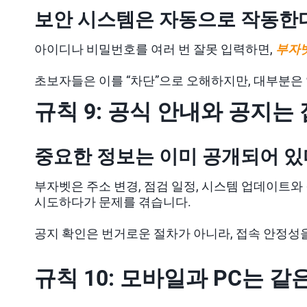
보안 시스템은 자동으로 작동한
아이디나 비밀번호를 여러 번 잘못 입력하면,
부자
초보자들은 이를 “차단”으로 오해하지만, 대부분은
규칙 9: 공식 안내와 공지는
중요한 정보는 이미 공개되어 있
부자벳은 주소 변경, 점검 일정, 시스템 업데이트
시도하다가 문제를 겪습니다.
공지 확인은 번거로운 절차가 아니라, 접속 안정성
규칙 10: 모바일과 PC는 