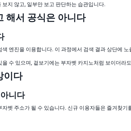
 보지 않고, 일부만 보고 판단하는 습관입니다.
고 해서 공식은 아니다
다
 검색 엔진을 이용합니다. 이 과정에서 검색 결과 상단에 
있을 수 있으며, 겉보기에는 부자벳 카지노처럼 보이더라도 
대상이다
 아니다
부자벳 주소가 될 수 있습니다. 신규 이용자들은 즐겨찾기를