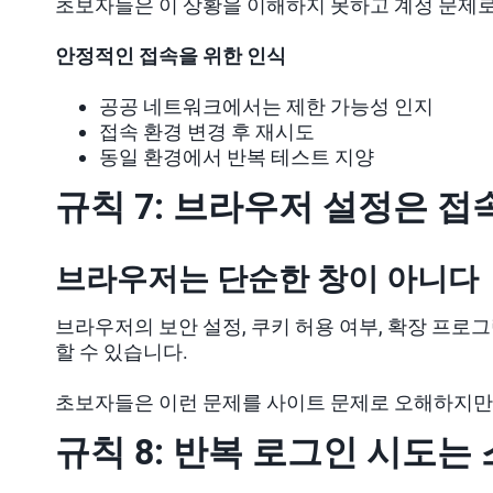
초보자들은 이 상황을 이해하지 못하고 계정 문제로
안정적인 접속을 위한 인식
공공 네트워크에서는 제한 가능성 인지
접속 환경 변경 후 재시도
동일 환경에서 반복 테스트 지양
규칙 7: 브라우저 설정은 
브라우저는 단순한 창이 아니다
브라우저의 보안 설정, 쿠키 허용 여부, 확장 프
할 수 있습니다.
초보자들은 이런 문제를 사이트 문제로 오해하지만,
규칙 8: 반복 로그인 시도