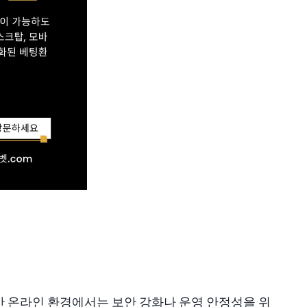
만 온라인 환경에서는 보안 강화나 운영 안정성을 위