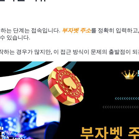
마주하는 단계는 접속입니다.
부자벳 주소
를 정확히 입력하고,
 수 있습니다.
작하는 경우가 많지만, 이 접근 방식이 문제의 출발점이 되