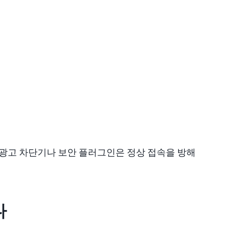
 광고 차단기나 보안 플러그인은 정상 접속을 방해
다