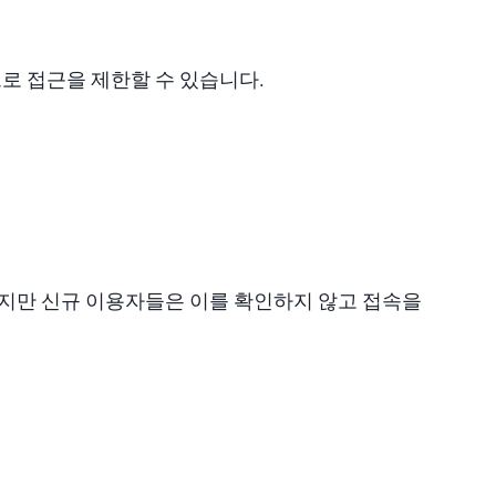
로 접근을 제한할 수 있습니다.
하지만 신규 이용자들은 이를 확인하지 않고 접속을