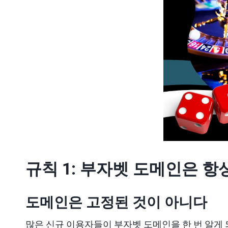
규칙 1: 부자벳 도메인은 항
도메인은 고정된 것이 아니다
많은 신규 이용자들이 부자벳 도메인을 한 번 알게