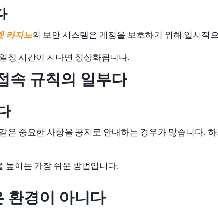
다
벳 카지노
의 보안 시스템은 계정을 보호하기 위해 일시적으
 일정 시간이 지나면 정상화됩니다.
 접속 규칙의 일부다
다
와 같은 중요한 사항을 공지로 안내하는 경우가 많습니다. 
을 높이는 가장 쉬운 방법입니다.
같은 환경이 아니다