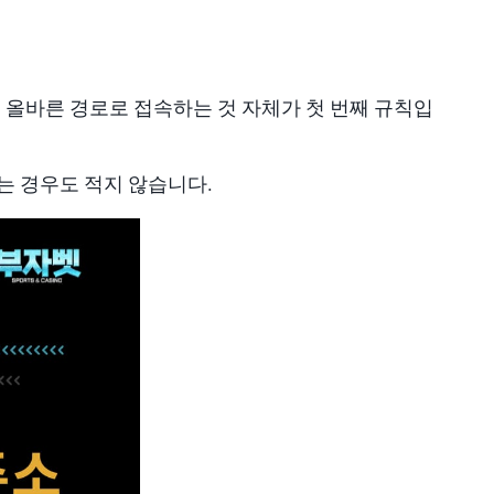
 올바른 경로로 접속하는 것 자체가 첫 번째 규칙입
는 경우도 적지 않습니다.